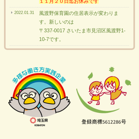
１１月２０日迄お休みです
2022.01.31
風渡野保育園の住居表示が変わりま
す。新しいのは
〒337-0017 さいたま市見沼区風渡野1-
10-7です。
2021.08.10
松木学童で保育士を持っていて学童保
育をやってみたい人を急遽募集中。待
遇は保育園と同じです。
2020.11.19
就活生向けの松木保育園案内のpdfを作
りました。
ここ
です。
2020.03.09
松木の子育て支援室の英語の申し込み
はこのページの最下段の本部へのメー
ルで行うか、再開後に子育て支援室で
申し込んでください